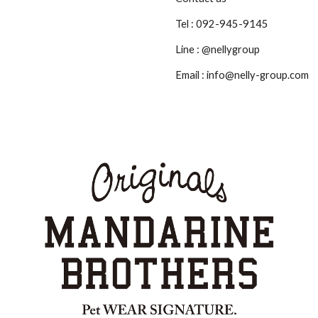
Tel : 092-945-9145
Line : @nellygroup
Email :
info@nelly-group.com