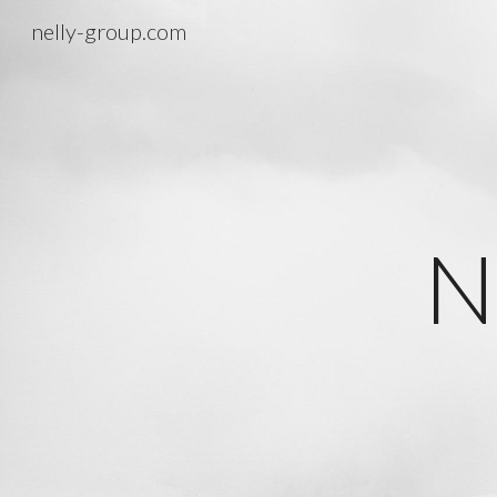
nelly-group.com
Sk
N